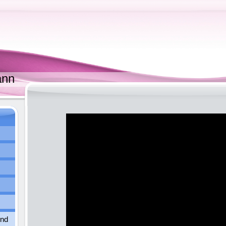
ann
und