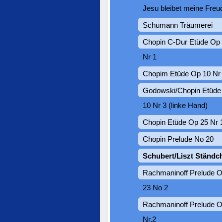
Jesu bleibet meine Freu
Schumann Träumerei
Chopin C-Dur Etüde Op
Nr 1
Chopim Etüde Op 10 Nr
Godowski/Chopin Etüde
10 Nr 3 (linke Hand)
Chopin Etüde Op 25 Nr 
Chopin Prelude No 20
Schubert/Liszt Ständc
Rachmaninoff Prelude 
23 No 2
Rachmaninoff Prelude O
Nr.2