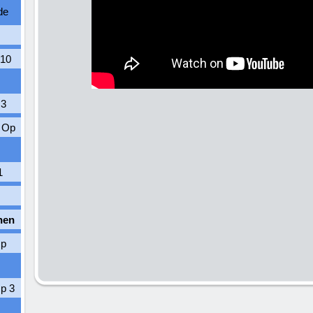
de
 10
 3
 Op
1
hen
Op
p 3