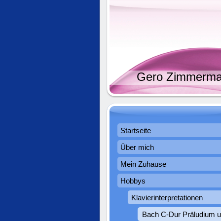
Gero Zimmerm
Startseite
Über mich
Mein Zuhause
Hobbys
Klavierinterpretationen
Bach C-Dur Präludium 